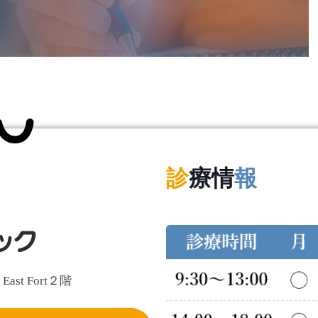
診
療情
報
t Fort２階