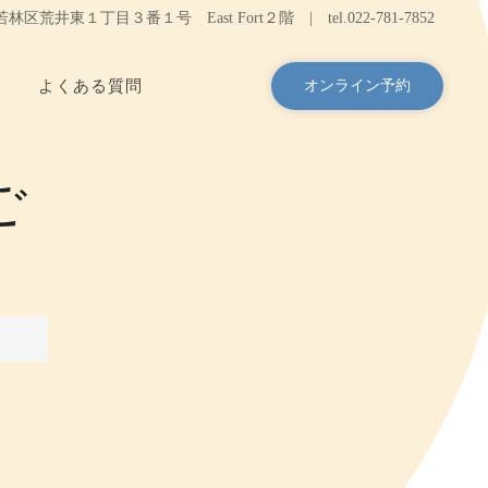
台市若林区荒井東１丁目３番１号 East Fort２階 |
tel.
022-781-7852
よくある質問
オンライン予約
ご