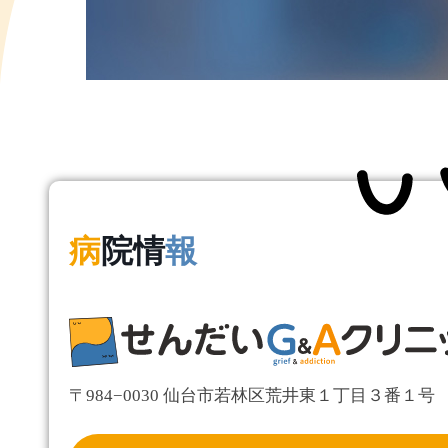
病
院情
報
〒984−0030 仙台市若林区荒井東１丁目３番１号 Eas