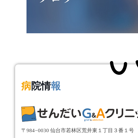
病
院情
報
〒984−0030 仙台市若林区荒井東１丁目３番１号 Eas