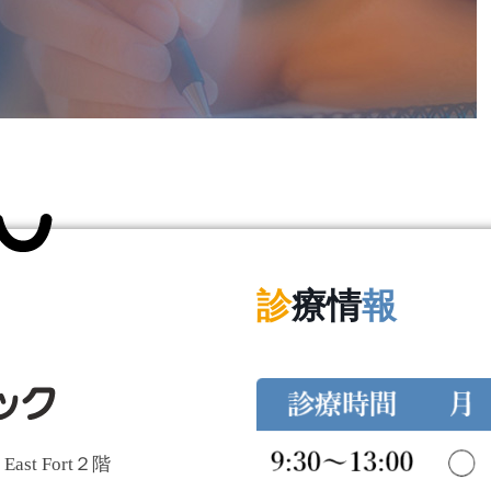
診
療情
報
t Fort２階