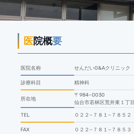
医
院概
要
医院名称
せんだいG&Aクリニック
診療科目
精神科
〒984−0030
所在地
仙台市若林区荒井東１丁目３番
TEL
０２２−７８１−７８５２
FAX
０２２−７８１−７８５３