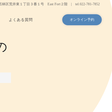
台市若林区荒井東１丁目３番１号 East Fort２階 |
tel.
022-781-7852
よくある質問
オンライン予約
の