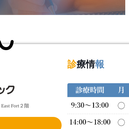
診
療情
報
t Fort２階