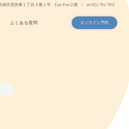
台市若林区荒井東１丁目３番１号 East Fort２階 |
tel.
022-781-7852
よくある質問
オンライン予約
ロ