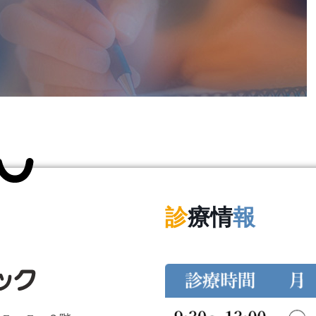
診
療情
報