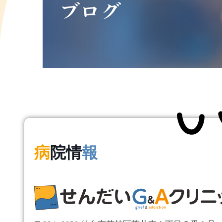
病
院情
報