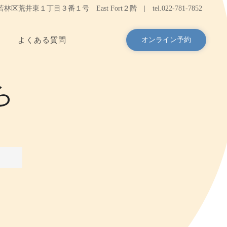
台市若林区荒井東１丁目３番１号 East Fort２階 |
tel.
022-781-7852
よくある質問
オンライン予約
ら