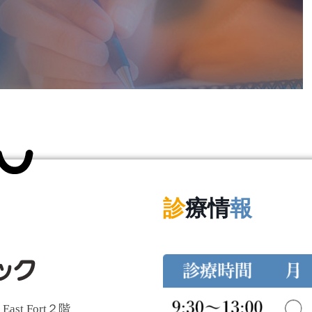
診
療情
報
t Fort２階