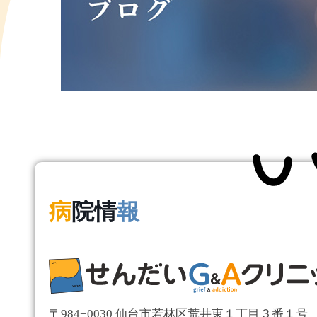
病
院情
報
〒984−0030 仙台市若林区荒井東１丁目３番１号 Eas