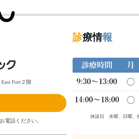
診
療情
報
t Fort２階
休診日 水曜、日曜、
間内にお電話ください。