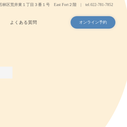
台市若林区荒井東１丁目３番１号 East Fort２階 |
tel.
022-781-7852
よくある質問
オンライン予約